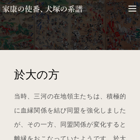
×
ARCHIVES
於大の方
当時、三河の在地領主たちは、積極的
に血縁関係を結び同盟を強化しました
2026年3月
が、その一方、同盟関係が変化すると
2025年2月
離縁をおこなっていたようです。於大