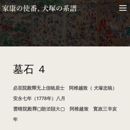
×
ARCHIVES
墓石 ４
必至院殿釋无上信暁居士 阿椎越致（ 犬塚忠暁）
安永七年（1778年）八月
雲晴院殿釋▢朗㳒頣大▢ 阿椎越致 寛政三辛亥
2026年3月
年
2025年2月