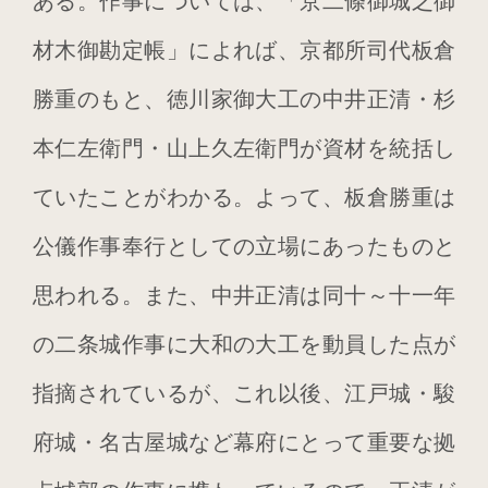
ある。作事については、「京二條御城之御
CATEGORIES
材木御勘定帳」によれば、京都所司代板倉
勝重のもと、徳川家御大工の中井正清・杉
本仁左衛門・山上久左衛門が資材を統括し
ていたことがわかる。よって、板倉勝重は
公儀作事奉行としての立場にあったものと
思われる。また、中井正清は同十～十一年
の二条城作事に大和の大工を動員した点が
指摘されているが、これ以後、江戸城・駿
未分類
府城・名古屋城など幕府にとって重要な拠
メタ情報