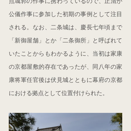
点城郭の作事に携わっているので、正清が
公儀作事に参加した初期の事例として注目
される。なお、二条城は、慶長七年頃まで
「新御屋舗」とか「二条御所」と呼ばれて
いたことからもわかるように、当初は家康
の京都屋敷的存在であったが、同八年の家
康将軍任官後は伏見城とともに幕府の京都
における拠点として位置付けられた。
ログイン
投稿フィード
コメントフィード