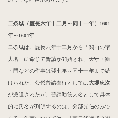
2024年12月
2024年11月
二条城（慶長六年十二月～同十一年）1601
2023年8月
年～1604年
2023年3月
二条城は、慶長六年十二月から「関西の諸
2023年2月
大名」に命じて普請が開始され、天守・衝
2022年9月
・門などの作事は翌七年～同十一年まで続
2021年12月
けられた。公儀普請奉行としては
大塚忠次
2021年10月
が派遣されたが、普請助役大名として具体
2021年5月
的に氏名が判明するのは、分部光信のみで
2020年12月