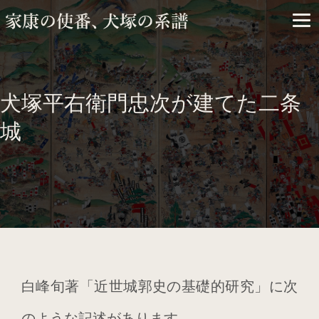
×
ARCHIVES
犬塚平右衛門忠次が建てた二条
城
2026年3月
白峰旬著「近世城郭史の基礎的研究」に次
2025年2月
のような記述があります。