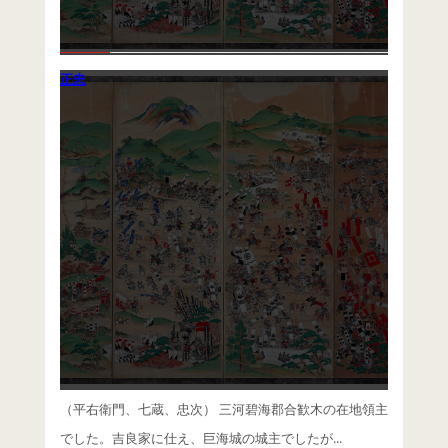
正忠
未分類
メタ情報
（平右衛門、七蔵、忠次） 三河碧海郡合歓木の在地領主
でした。吉良家に仕え、巨海城の城主でしたが...