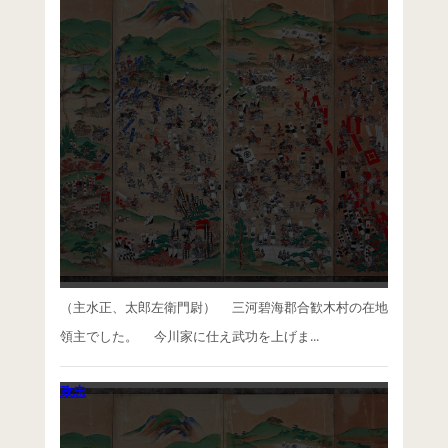
（​主水正、太郎左衛門尉） 三河碧海郡合歓木村の在地
領主でした。 今川家に仕え武功を上げま...
政忠