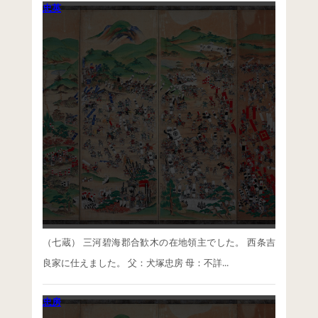
忠英
（七蔵） 三河碧海郡合歓木の在地領主でした。 西条吉
良家に仕えました。 父：犬塚忠房 母：不詳...
忠房