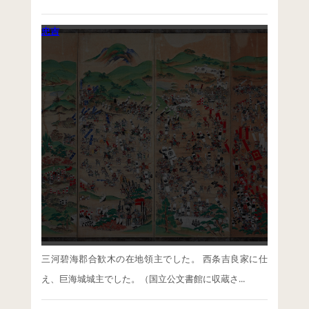
忠吉
ログイン
投稿フィード
コメントフィード
WordPress.org
三河碧海郡合歓木の在地領主でした。 西条吉良家に仕
え、巨海城城主でした。（国立公文書館に収蔵さ...