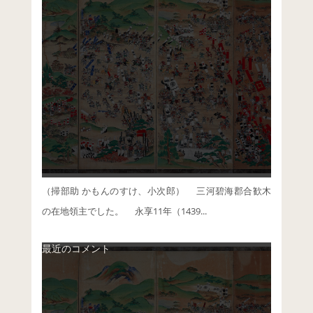
（掃部助 かもんのすけ、小次郎） 三河碧海郡合歓木
の在地領主でした。 永享11年（1439...
最近のコメント