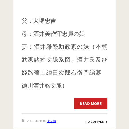
父：犬塚忠吉
母：酒井美作守忠員の娘
妻：酒井雅樂助政家の妹（本朝
武家諸姓文脈系図、酒井氏及び
ログイン
姫路藩士緯田次郎右衛門編纂
投稿フィード
徳川酒井略文脈）
コメントフィード
WordPress.org
READ MORE
PUBLISHED IN
未分類
NO COMMENTS