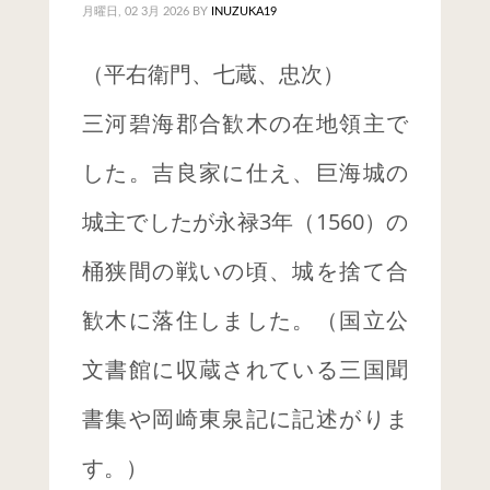
2024年12月
月曜日, 02 3月 2026
BY
INUZUKA19
2024年11月
（平右衛門、七蔵、忠次）
2023年8月
三河碧海郡合歓木の在地領主で
2023年3月
した。吉良家に仕え、巨海城の
2023年2月
城主でしたが永禄3年（1560）の
2022年9月
2021年12月
桶狭間の戦いの頃、城を捨て合
2021年10月
歓木に落住しました。（国立公
2021年5月
文書館に収蔵されている三国聞
2020年12月
書集や岡崎東泉記に記述がりま
CATEGORIES
す。）