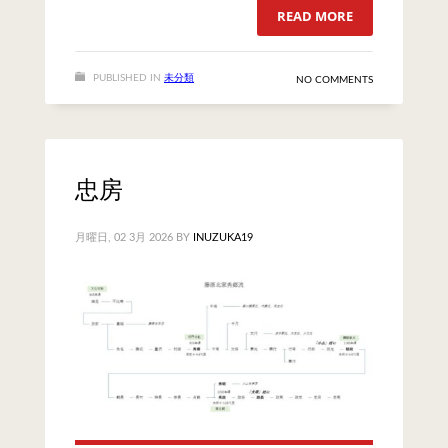
READ MORE
PUBLISHED IN
未分類
NO COMMENTS
忠房
月曜日, 02 3月 2026
BY
INUZUKA19