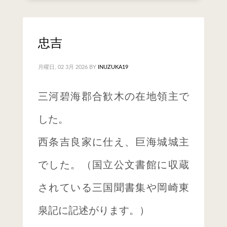
忠吉
月曜日, 02 3月 2026
BY
INUZUKA19
三河碧海郡合歓木の在地領主で
した。
西条吉良家に仕え、巨海城城主
でした。（国立公文書館に収蔵
されている三国聞書集や岡崎東
泉記に記述がります。）